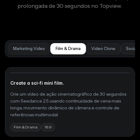
prolongada de 30 segundos no Topview.
Marketing Video
Film & Drama
Video Clone
Social 
Create a sci-fi mini film.
Crie um vídeo de ação cinematográfico de 30 segundos
com Seedance 2.5 usando continuidade de cena mais
longa, movimento dinâmico de câmera e controle de
referências multimodal.
Film & Drama
16:9