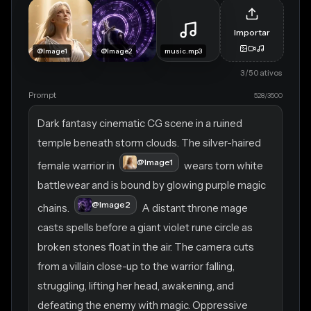
Importar
@Image1
@Image2
music.mp3
3
/50
ativos
Prompt
528/3500
Dark fantasy cinematic CG scene in a ruined 
temple beneath storm clouds. The silver-haired 
@Image1
female warrior in 
 wears torn white 
battlewear and is bound by glowing purple magic 
@Image2
chains. 
 A distant throne mage 
casts spells before a giant violet rune circle as 
broken stones float in the air. The camera cuts 
from a villain close-up to the warrior falling, 
struggling, lifting her head, awakening, and 
defeating the enemy with magic. Oppressive 