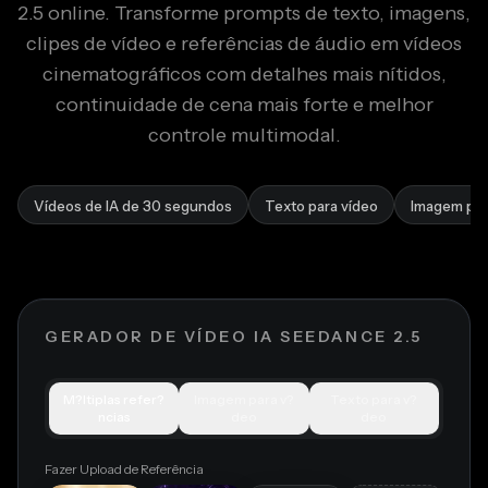
2.5 online. Transforme prompts de texto, imagens,
clipes de vídeo e referências de áudio em vídeos
cinematográficos com detalhes mais nítidos,
continuidade de cena mais forte e melhor
controle multimodal.
Vídeos de IA de 30 segundos
Texto para vídeo
Imagem par
GERADOR DE VÍDEO IA SEEDANCE 2.5
M?ltiplas refer?
Imagem para v?
Texto para v?
ncias
deo
deo
Fazer Upload de Referência