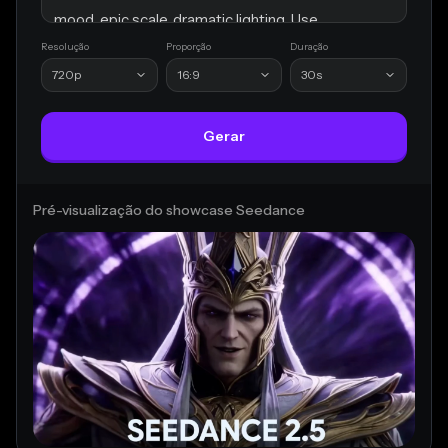
mood, epic scale, dramatic lighting. Use 
Resolução
music.mp3
Proporção
Duração
 as the music reference.
720p
16:9
30s
Gerar
Pré-visualização do showcase Seedance