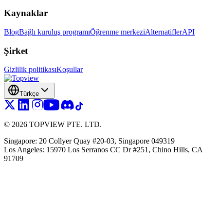
Kaynaklar
Blog
Bağlı kuruluş programı
Öğrenme merkezi
Alternatifler
API
Şirket
Gizlilik politikası
Koşullar
Türkçe
©
2026
TOPVIEW PTE. LTD.
Singapore: 20 Collyer Quay #20-03, Singapore 049319
Los Angeles: 15970 Los Serranos CC Dr #251, Chino Hills, CA
91709