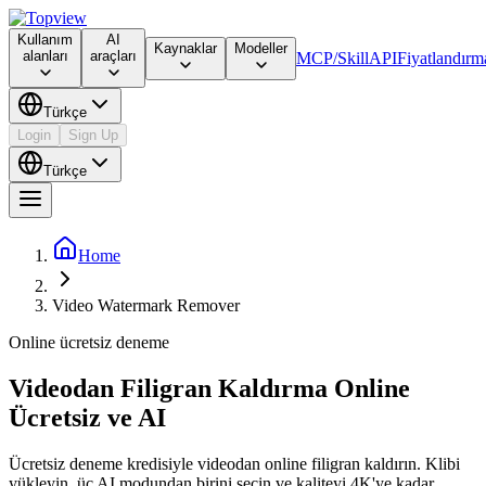
Kullanım
AI
Kaynaklar
Modeller
alanları
araçları
MCP/Skill
API
Fiyatlandırm
Türkçe
Login
Sign Up
Türkçe
Home
Video Watermark Remover
Online ücretsiz deneme
Videodan Filigran Kaldırma Online
Ücretsiz ve AI
Ücretsiz deneme kredisiyle videodan online filigran kaldırın. Klibi
yükleyin, üç AI modundan birini seçin ve kaliteyi 4K'ye kadar