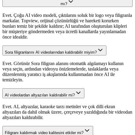
mı?
Evet. Çoğu AI video modeli, çıktılarını soluk bir logo veya filigranla
markalar. Topview, orijinal çözünürlüğü ve hareketi korurken
bunları temiz bir şekilde kaldırır; AI tarafından oluşturulan klipleri
bir müşteriye göndermeden veya ücretli kanallarda yayınlamadan
önce idealdir.
Sora filigranlarını AI videolarından kaldırabilir miyim?
Evet. Görünür Sora filigran alanını otomatik algılamayı kullanın
veya seçin, ardından videoyu önizlemelerde, taslaklarda veya
düzenlenmiş yaratıcı iş akışlarında kullanmadan önce AI ile
temizleyin.
AI videolardan altyazıları kaldırabilir mi?
Evet. AI, altyazılar, karaoke tarzı metinler ve çok dilli ekran
altyazıları da dahil olmak üzere, çerçeveye yazıldığında bir videodan
altyazıları kaldırabilir.
Filigranı kaldırmak video kalitesini etkiler mi?