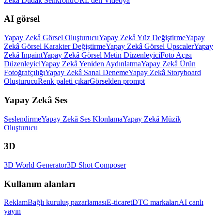
Zekâ Dudak Senkronu
URL'den Videoya
AI görsel
Yapay Zekâ Görsel Oluşturucu
Yapay Zekâ Yüz Değiştirme
Yapay
Zekâ Görsel Karakter Değiştirme
Yapay Zekâ Görsel Upscaler
Yapay
Zekâ Inpaint
Yapay Zekâ Görsel Metin Düzenleyici
Foto Açısı
Düzenleyici
Yapay Zekâ Yeniden Aydınlatma
Yapay Zekâ Ürün
Fotoğrafçılığı
Yapay Zekâ Sanal Deneme
Yapay Zekâ Storyboard
Oluşturucu
Renk paleti çıkar
Görselden prompt
Yapay Zekâ Ses
Seslendirme
Yapay Zekâ Ses Klonlama
Yapay Zekâ Müzik
Oluşturucu
3D
3D World Generator
3D Shot Composer
Kullanım alanları
Reklam
Bağlı kuruluş pazarlaması
E-ticaret
DTC markaları
AI canlı
yayın