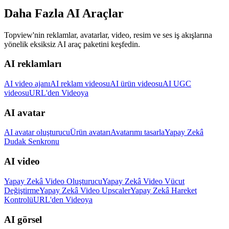
Daha Fazla AI Araçlar
Topview'nin reklamlar, avatarlar, video, resim ve ses iş akışlarına
yönelik eksiksiz AI araç paketini keşfedin.
AI reklamları
AI video ajanı
AI reklam videosu
AI ürün videosu
AI UGC
videosu
URL'den Videoya
AI avatar
AI avatar oluşturucu
Ürün avatarı
Avatarımı tasarla
Yapay Zekâ
Dudak Senkronu
AI video
Yapay Zekâ Video Oluşturucu
Yapay Zekâ Video Vücut
Değiştirme
Yapay Zekâ Video Upscaler
Yapay Zekâ Hareket
Kontrolü
URL'den Videoya
AI görsel