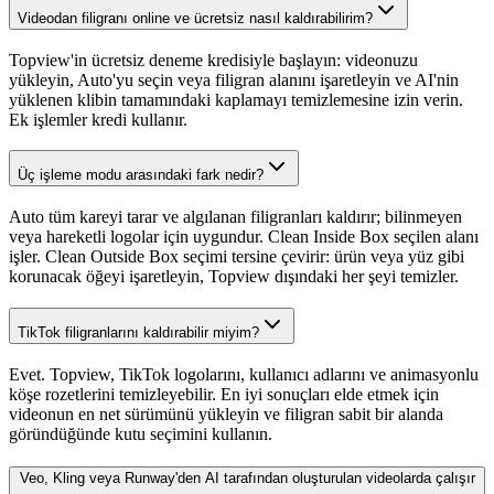
Videodan filigranı online ve ücretsiz nasıl kaldırabilirim?
Topview'in ücretsiz deneme kredisiyle başlayın: videonuzu
yükleyin, Auto'yu seçin veya filigran alanını işaretleyin ve AI'nin
yüklenen klibin tamamındaki kaplamayı temizlemesine izin verin.
Ek işlemler kredi kullanır.
Üç işleme modu arasındaki fark nedir?
Auto tüm kareyi tarar ve algılanan filigranları kaldırır; bilinmeyen
veya hareketli logolar için uygundur. Clean Inside Box seçilen alanı
işler. Clean Outside Box seçimi tersine çevirir: ürün veya yüz gibi
korunacak öğeyi işaretleyin, Topview dışındaki her şeyi temizler.
TikTok filigranlarını kaldırabilir miyim?
Evet. Topview, TikTok logolarını, kullanıcı adlarını ve animasyonlu
köşe rozetlerini temizleyebilir. En iyi sonuçları elde etmek için
videonun en net sürümünü yükleyin ve filigran sabit bir alanda
göründüğünde kutu seçimini kullanın.
Veo, Kling veya Runway'den AI tarafından oluşturulan videolarda çalışır