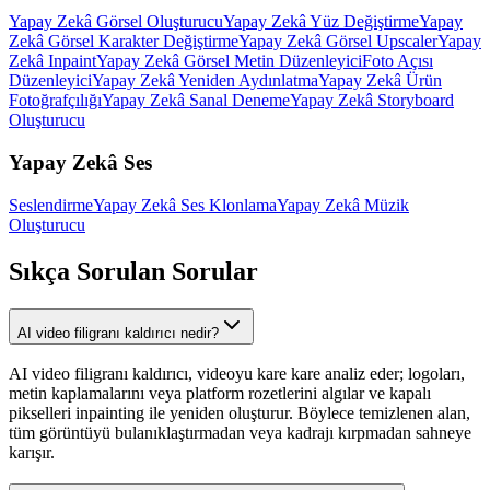
Yapay Zekâ Görsel Oluşturucu
Yapay Zekâ Yüz Değiştirme
Yapay
Zekâ Görsel Karakter Değiştirme
Yapay Zekâ Görsel Upscaler
Yapay
Zekâ Inpaint
Yapay Zekâ Görsel Metin Düzenleyici
Foto Açısı
Düzenleyici
Yapay Zekâ Yeniden Aydınlatma
Yapay Zekâ Ürün
Fotoğrafçılığı
Yapay Zekâ Sanal Deneme
Yapay Zekâ Storyboard
Oluşturucu
Yapay Zekâ Ses
Seslendirme
Yapay Zekâ Ses Klonlama
Yapay Zekâ Müzik
Oluşturucu
Sıkça Sorulan Sorular
AI video filigranı kaldırıcı nedir?
AI video filigranı kaldırıcı, videoyu kare kare analiz eder; logoları,
metin kaplamalarını veya platform rozetlerini algılar ve kapalı
pikselleri inpainting ile yeniden oluşturur. Böylece temizlenen alan,
tüm görüntüyü bulanıklaştırmadan veya kadrajı kırpmadan sahneye
karışır.