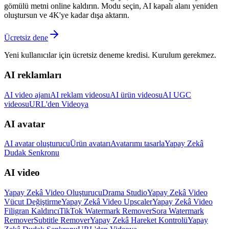
gömülü metni online kaldırın. Modu seçin, AI kapalı alanı yeniden
oluştursun ve 4K'ye kadar dışa aktarın.
Ücretsiz dene
Yeni kullanıcılar için ücretsiz deneme kredisi. Kurulum gerekmez.
AI reklamları
AI video ajanı
AI reklam videosu
AI ürün videosu
AI UGC
videosu
URL'den Videoya
AI avatar
AI avatar oluşturucu
Ürün avatarı
Avatarımı tasarla
Yapay Zekâ
Dudak Senkronu
AI video
Yapay Zekâ Video Oluşturucu
Drama Studio
Yapay Zekâ Video
Vücut Değiştirme
Yapay Zekâ Video Upscaler
Yapay Zekâ Video
Filigran Kaldırıcı
TikTok Watermark Remover
Sora Watermark
Remover
Subtitle Remover
Yapay Zekâ Hareket Kontrolü
Yapay