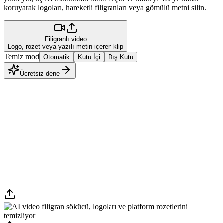
koruyarak logoları, hareketli filigranları veya gömülü metni silin.
Filigranlı video
Logo, rozet veya yazılı metin içeren klip
Temiz mod
Otomatik
Kutu İçi
Dış Kutu
Ücretsiz dene