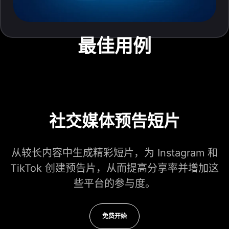
最佳用例
社交媒体预告短片
从较长内容中生成精彩短片，为 Instagram 和
TikTok 创建预告片，从而提高分享率并增加这
些平台的参与度。
免费开始