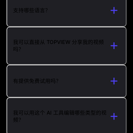
支持哪些语言？
我可以直接从 TOPVIEW 分享我的视频
吗？
有提供免费试用吗？
我可以用这个 AI 工具编辑哪些类型的视
频？