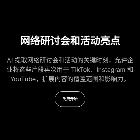
网络研讨会和活动亮点
AI 提取网络研讨会和活动的关键时刻，允许企
业将这些片段再次用于 TikTok、Instagram 和
YouTube，扩展内容的覆盖范围和影响力。
免费开始