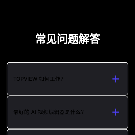
常见问题解答
TOPVIEW 如何工作？
最好的 AI 视频编辑器是什么？