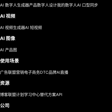
AI 数字人生成器
产品数字人
设计我的数字人
AI 口型同步
AI 视频
AI 视频生成器
AI 短视频
AI 图像
AI 产品图
使用场景
广告
联盟营销
电子商务
DTC品牌
AI直播
资源
博客
联盟计划
学习中心
替代方案
API
公司