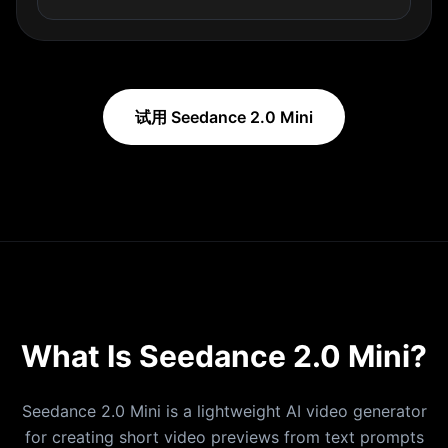
at night. The camera tracks backward just below
her chin under soft directional overhead lighting.
Dreamlike film noir aesthetic with blue-green tones,
mist, and balanced exposure."
试用 Seedance 2.0 Mini
What Is Seedance 2.0 Mini?
Seedance 2.0 Mini is a lightweight AI video generator
for creating short video previews from text prompts