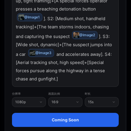
up, tight framing]+[A special forces operator 
presses a breaching detonation button 
@Image1
]. S2: [Medium shot, handheld 
tracking]+[The team storms indoors, chasing 
@Image2
and capturing the suspect 
]. S3: 
[Wide shot, dynamic]+[The suspect jumps into 
@Image3
a car 
 and accelerates away]. S4: 
[Aerial tracking shot, high speed]+[Special 
forces pursue along the highway in a tense 
chase and gunfight.]
分辨率
画面比例
时长
1080p
16:9
15s
Coming Soon