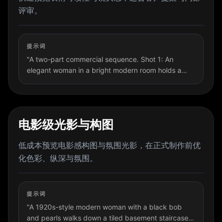
评审。
提示词
"A two-part commercial sequence. Shot 1: An
elegant woman in a bright modern room holds a
glass serum bottle close to the camera while
explaining product details. Shot 2: The same
woman sits in a luxury car, holding essential oil
toward the camera with natural daylight through
电影级光影与构图
the windows."
低成本预览电影感构图与氛围光影，在正式制作前优
化色彩、纵深与氛围。
提示词
"A 1920s-style modern woman with a black bob
and pearls walks down a tiled basement staircase