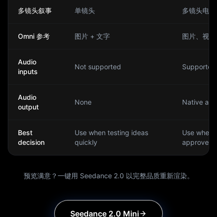
多镜头叙事
单镜头
多镜头电影
Omni 参考
图片 + 文字
图片、视频
Audio
Not supported
Supported 
inputs
Audio
None
Native aud
output
Best
Use when testing ideas
Use when th
decision
quickly
approved
预览满意？一键用 Seedance 2.0 以完整品质重新渲染。
Seedance 2.0 Mini