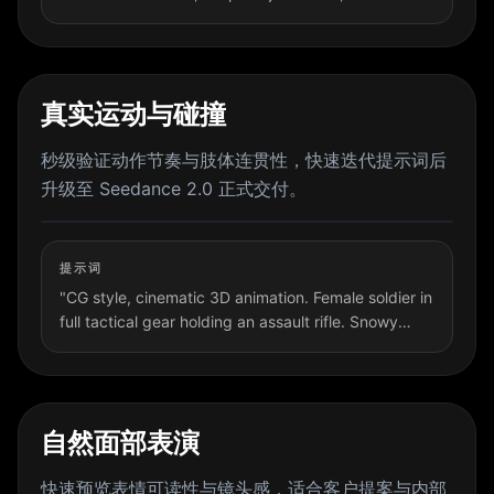
motion. Fast generation, stable output, ready for
creative review before upgrading to full
production."
真实运动与碰撞
秒级验证动作节奏与肢体连贯性，快速迭代提示词后
升级至 Seedance 2.0 正式交付。
提示词
"CG style, cinematic 3D animation. Female soldier in
full tactical gear holding an assault rifle. Snowy
industrial ruins, high-octane action — sliding on
snow while shooting, martial arts kicks on enemies,
sprinting. Dynamic camera angles, motion blur,
hyper-realistic lighting."
自然面部表演
快速预览表情可读性与镜头感，适合客户提案与内部