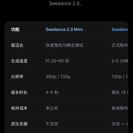
Seedance 2.0。
功能
Seedance 2.0 Mini
Seedance 
最适合
快速预览与概念测试
正式制作与
生成速度
约 30–60 秒
2–5 分钟
分辨率
480p / 720p
720p / 10
最长时长
4–5 秒
最长 15 秒
相对成本
未公布
标准制作定
原生音频
不支持
支持 — 