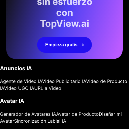
sin esfuerzo
con
TopView.ai
Empieza gratis
Anuncios IA
Agente de Video IA
Video Publicitario IA
Video de Producto
IA
Video UGC IA
URL a Video
Avatar IA
Generador de Avatares IA
Avatar de Producto
Diseñar mi
Avatar
Sincronización Labial IA