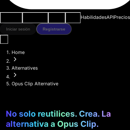
Casos de
Herramientas
Recursos
Modelos
Habilidades
API
Precios
uso
IA
Iniciar sesión
Registrarse
Home
Alternatives
Opus Clip Alternative
No solo reutilices. Crea. La
alternativa a Opus Clip.