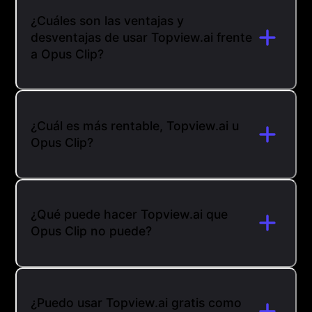
¿Cuáles son las ventajas y
desventajas de usar Topview.ai frente
a Opus Clip?
¿Cuál es más rentable, Topview.ai u
Opus Clip?
¿Qué puede hacer Topview.ai que
Opus Clip no puede?
¿Puedo usar Topview.ai gratis como