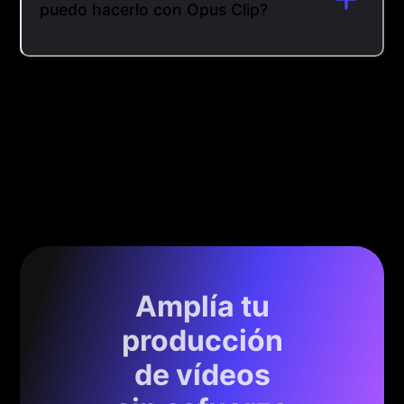
puedo hacerlo con Opus Clip?
Amplía tu
producción
de vídeos