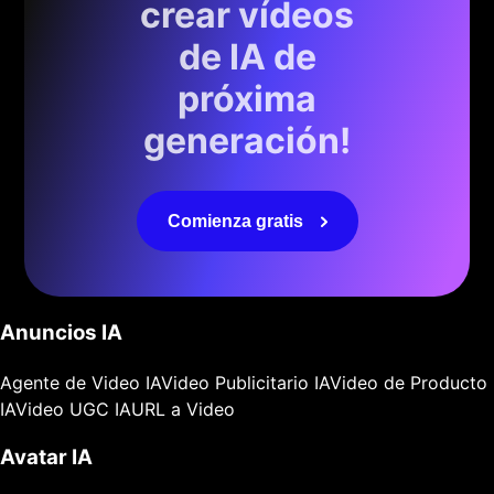
crear vídeos
de IA de
próxima
generación!
Comienza gratis
Anuncios IA
Agente de Video IA
Video Publicitario IA
Video de Producto
IA
Video UGC IA
URL a Video
Avatar IA