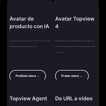
Avatar de
Avatar Topview
producto con IA
4
Sube la imagen de tu producto y crea al instante un avatar con IA que lo muestre. Genera
Convierte cualquier foto en un avatar realista que habla. Con sincronización de voz
UGC que capte la atención sin necesidad de usar una cámara.
natural y movimientos expresivos, crea contenido atractivo para marketing, educación
y entretenimiento.
Pruébalo ahora →
Probar ahora →
Topview Agent
De URL a vídeo