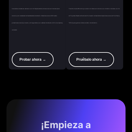
Crea vídeos virales sin esfuerzo con IA. Replica estilos de anuncios en tendencia en
Transforma la URL de tu producto en vídeos en minutos con el editor de vídeo con IA
minutos, sin necesidad de habilidades de edición. Desde anuncios UGC hasta
de Topview. Nuestra IA extrae información de las bibliotecas de anuncios de YouTube y
presentaciones de producto, entrega vídeos con calidad de estudio de forma rápida y
TikTok para generar vídeos de alto rendimiento.
rentable.
Probar ahora →
Pruébalo ahora →
¡Empieza a