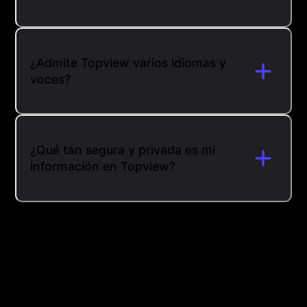
¿Admite Topview varios idiomas y
voces?
¿Qué tan segura y privada es mi
información en Topview?