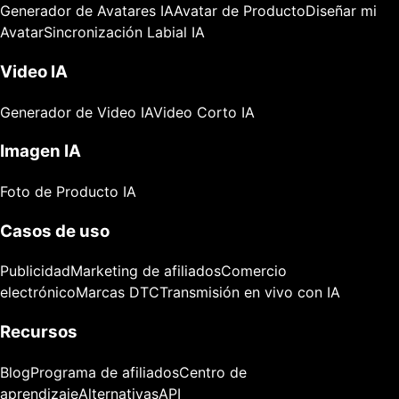
Generador de Avatares IA
Avatar de Producto
Diseñar mi
Avatar
Sincronización Labial IA
Video IA
Generador de Video IA
Video Corto IA
Imagen IA
Foto de Producto IA
Casos de uso
Publicidad
Marketing de afiliados
Comercio
electrónico
Marcas DTC
Transmisión en vivo con IA
Recursos
Blog
Programa de afiliados
Centro de
aprendizaje
Alternativas
API