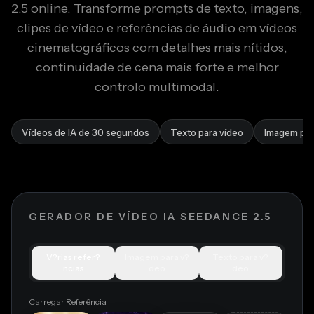
2.5 online. Transforme prompts de texto, imagens,
clipes de vídeo e referências de áudio em vídeos
cinematográficos com detalhes mais nítidos,
continuidade de cena mais forte e melhor
controlo multimodal.
Vídeos de IA de 30 segundos
Texto para vídeo
Imagem par
GERADOR DE VÍDEO IA SEEDANCE 2.5
V?rias refer?
Imagem para v?
Texto para v?
ncias
deo
deo
Carregar Referência