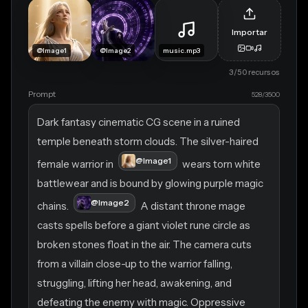
Importar
@Image1
@Image2
music.mp3
3
/50
recursos
Prompt
528/3500
Dark fantasy cinematic CG scene in a ruined 
temple beneath storm clouds. The silver-haired 
@Image1
female warrior in 
 wears torn white 
battlewear and is bound by glowing purple magic 
@Image2
chains. 
 A distant throne mage 
casts spells before a giant violet rune circle as 
broken stones float in the air. The camera cuts 
from a villain close-up to the warrior falling, 
struggling, lifting her head, awakening, and 
defeating the enemy with magic. Oppressive 