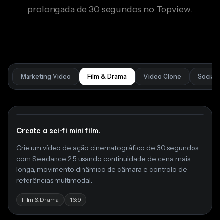
prolongada de 30 segundos no Topview.
Marketing Video
Film & Drama
Video Clone
Social 
Create a sci-fi mini film.
Crie um vídeo de ação cinematográfico de 30 segundos
com Seedance 2.5 usando continuidade de cena mais
longa, movimento dinâmico de câmara e controlo de
referências multimodal.
Film & Drama
16:9