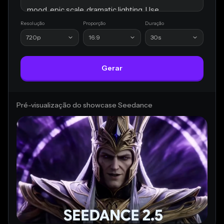
mood, epic scale, dramatic lighting. Use 
Resolução
music.mp3
Proporção
Duração
 as the music reference.
720p
16:9
30s
Gerar
Pré-visualização do showcase Seedance