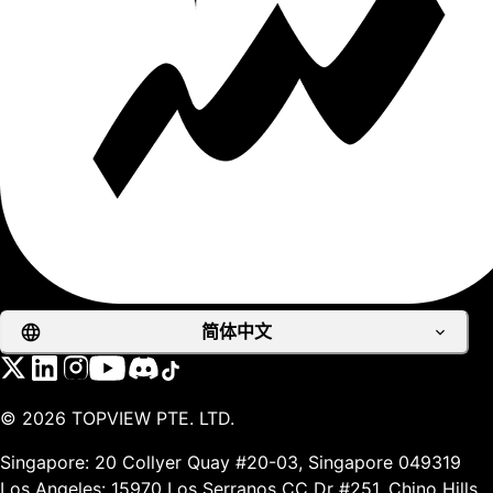
简体中文
©
2026
TOPVIEW PTE. LTD.
Singapore: 20 Collyer Quay #20-03, Singapore 049319
Los Angeles: 15970 Los Serranos CC Dr #251, Chino Hills,