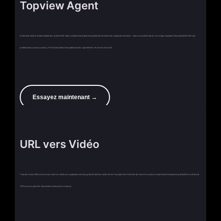
Topview Agent
Créez des vidéos virales facilement grâce à l'IA. Reproduisez des styles de publicités tendance en quelques minutes — sans compétences en montage requises. Des publicités UGC aux
présentations de produits, offrez des vidéos de qualité studio rapidement et à moindre coût.
Essayez maintenant →
URL vers Vidéo
Transformez l'URL de votre produit en vidéos en quelques minutes grâce à l'éditeur vidéo IA de Topview. Notre IA extrait des informations des bibliothèques de publicités YouTube et
TikTok pour générer des vidéos haute performance.