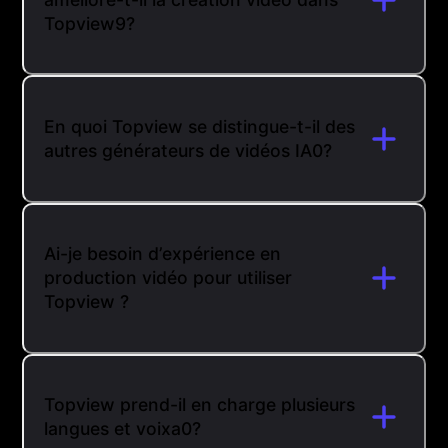
Topview9?
En quoi Topview se distingue-t-il des
autres générateurs de vidéos IA0?
Ai-je besoin d’expérience en
production vidéo pour utiliser
Topview ?
Topview prend-il en charge plusieurs
langues et voixa0?