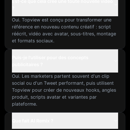
Est-ce que cela crée une toute nouvelle vidéo
?
Oui. Topview est conçu pour transformer une
référence en nouveau contenu créatif : script
réécrit, vidéo avec avatar, sous-titres, montage
et formats sociaux.
Puis-je l'utiliser pour des concepts
publicitaires ?
Oui. Les marketers partent souvent d'un clip
social ou d'un Tweet performant, puis utilisent
Topview pour créer de nouveaux hooks, angles
produit, scripts avatar et variantes par
plateforme.
Que fait AI Remix ?