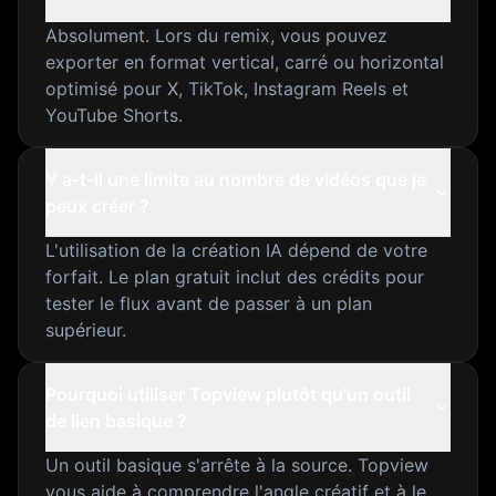
Absolument. Lors du remix, vous pouvez
exporter en format vertical, carré ou horizontal
optimisé pour X, TikTok, Instagram Reels et
YouTube Shorts.
Y a-t-il une limite au nombre de vidéos que je
peux créer ?
L'utilisation de la création IA dépend de votre
forfait. Le plan gratuit inclut des crédits pour
tester le flux avant de passer à un plan
supérieur.
Pourquoi utiliser Topview plutôt qu'un outil
de lien basique ?
Un outil basique s'arrête à la source. Topview
vous aide à comprendre l'angle créatif et à le